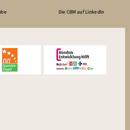
ube
Die CBM auf LinkedIn