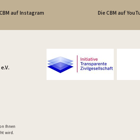
 CBM auf Instagram
Die CBM auf YouT
e.V.
von Ihnen
ht wird.