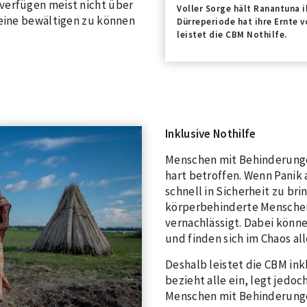
verfügen meist nicht über
Voller Sorge hält Ranantuna i
leine bewältigen zu können
Dürreperiode hat ihre Ernte v
leistet die CBM Nothilfe.
Inklusive Nothilfe
Menschen mit Behinderunge
hart betroffen. Wenn Panik 
schnell in Sicherheit zu br
körperbehinderte Menschen
vernachlässigt. Dabei können
und finden sich im Chaos al
Deshalb leistet die CBM ink
bezieht alle ein, legt jed
Menschen mit Behinderunge