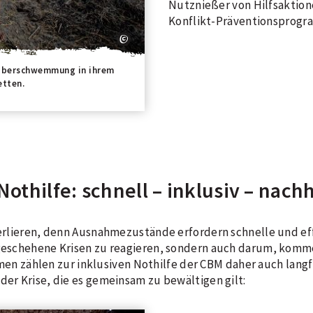
Nutznießer von Hilfsaktion
Konflikt-Präventionsprogr
r Überschwemmung in ihrem
etten.
othilfe: schnell – inklusiv – nachh
verlieren, denn Ausnahmezustände erfordern schnelle und eff
s geschehene Krisen zu reagieren, sondern auch darum, kom
 zählen zur inklusiven Nothilfe der CBM daher auch langf
der Krise, die es gemeinsam zu bewältigen gilt: