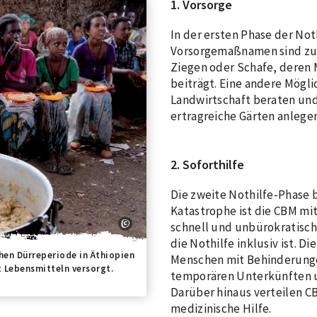
1. Vorsorge
In der ersten Phase der Not
Vorsorgemaßnamen sind zum 
Ziegen oder Schafe, deren 
beiträgt. Eine andere Mögli
Landwirtschaft beraten und
ertragreiche Gärten anlege
2. Soforthilfe
Die zweite Nothilfe-Phase bi
Katastrophe ist die CBM mi
schnell und unbürokratisch 
die Nothilfe inklusiv ist. Di
chen Dürreperiode in Äthiopien
Menschen mit Behinderunge
 Lebensmitteln versorgt.
temporären Unterkünften 
Darüber hinaus verteilen CB
medizinische Hilfe.