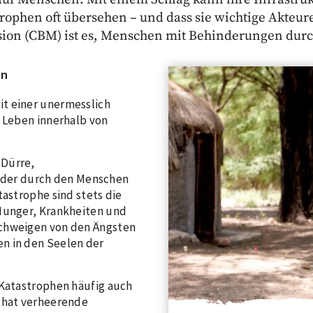
phen oft übersehen – und dass sie wichtige Akteure 
ssion (CBM) ist es, Menschen mit Behinderungen durch
en
t einer unermesslich
e Leben innerhalb von
 Dürre,
der durch den Menschen
tastrophe sind stets die
 Hunger, Krankheiten und
schweigen von den Ängsten
n in den Seelen der
 Katastrophen häufig auch
s hat verheerende