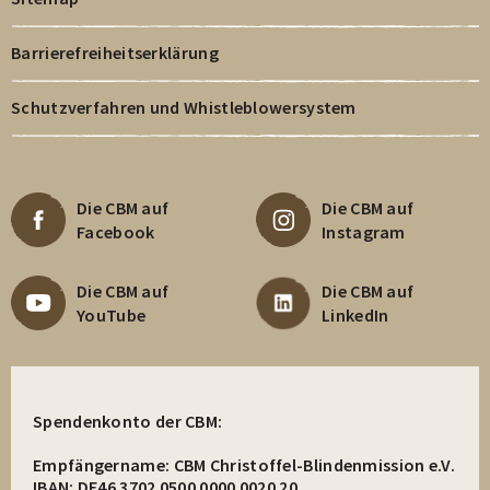
Barrierefreiheitserklärung
Schutzverfahren und Whistleblowersystem
Die CBM auf
Die CBM auf
Facebook
Instagram
Die CBM auf
Die CBM auf
YouTube
LinkedIn
Spendenkonto der CBM:
Empfängername: CBM Christoffel-Blindenmission e.V.
IBAN: DE46 3702 0500 0000 0020 20