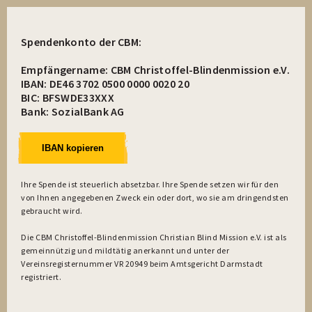
Spendenkonto der CBM:
Empfängername: CBM Christoffel-Blindenmission e.V.
IBAN: DE46 3702 0500 0000 0020 20
BIC: BFSWDE33XXX
Bank: SozialBank AG
IBAN kopieren
Ihre Spende ist steuerlich absetzbar. Ihre Spende setzen wir für den
von Ihnen angegebenen Zweck ein oder dort, wo sie am dringendsten
gebraucht wird.
Die CBM Christoffel-Blindenmission Christian Blind Mission e.V. ist als
gemeinnützig und mildtätig anerkannt und unter der
Vereinsregisternummer VR 20949 beim Amtsgericht Darmstadt
registriert.