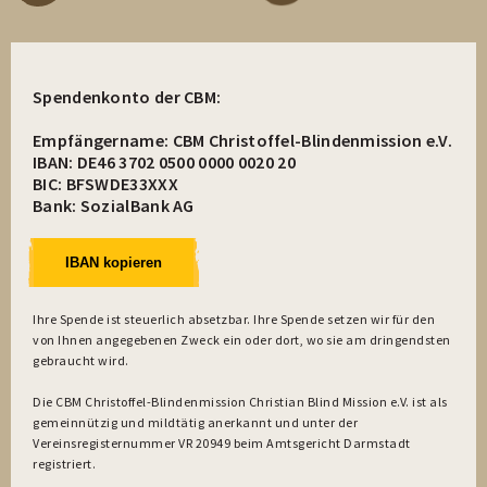
Spendenkonto der CBM:
Empfängername: CBM Christoffel-Blindenmission e.V.
IBAN: DE46 3702 0500 0000 0020 20
BIC: BFSWDE33XXX
Bank: SozialBank AG
IBAN kopieren
Ihre Spende ist steuerlich absetzbar. Ihre Spende setzen wir für den
von Ihnen angegebenen Zweck ein oder dort, wo sie am dringendsten
gebraucht wird.
Die CBM Christoffel-Blindenmission Christian Blind Mission e.V. ist als
gemeinnützig und mildtätig anerkannt und unter der
Vereinsregisternummer VR 20949 beim Amtsgericht Darmstadt
registriert.