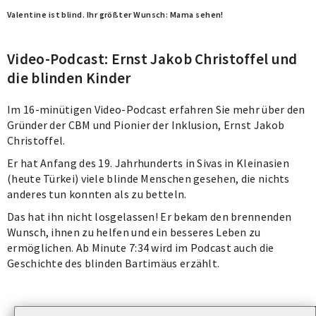
Valentine ist blind. Ihr größter Wunsch: Mama sehen!
W
V
Video-Podcast: Ernst Jakob Christoffel und
die blinden Kinder
Im 16-minütigen Video-Podcast erfahren Sie mehr über den
Gründer der CBM und Pionier der Inklusion, Ernst Jakob
Christoffel.
Er hat Anfang des 19. Jahrhunderts in Sivas in Kleinasien
(heute Türkei) viele blinde Menschen gesehen, die nichts
anderes tun konnten als zu betteln.
Das hat ihn nicht losgelassen! Er bekam den brennenden
Wunsch, ihnen zu helfen und ein besseres Leben zu
ermöglichen. Ab Minute 7:34 wird im Podcast auch die
Geschichte des blinden Bartimäus erzählt.