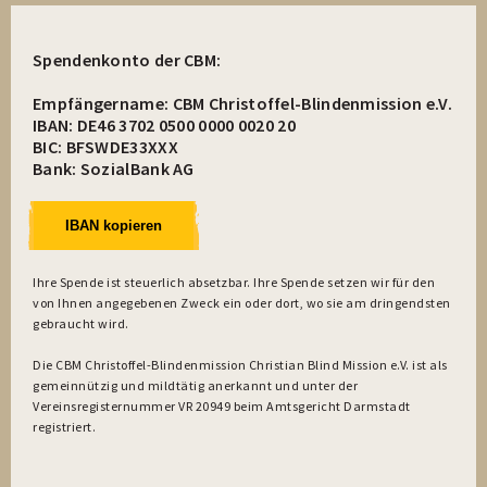
Spendenkonto der CBM:
Empfängername: CBM Christoffel-Blindenmission e.V.
IBAN: DE46 3702 0500 0000 0020 20
BIC: BFSWDE33XXX
Bank: SozialBank AG
IBAN kopieren
Ihre Spende ist steuerlich absetzbar. Ihre Spende setzen wir für den
von Ihnen angegebenen Zweck ein oder dort, wo sie am dringendsten
gebraucht wird.
Die CBM Christoffel-Blindenmission Christian Blind Mission e.V. ist als
gemeinnützig und mildtätig anerkannt und unter der
Vereinsregisternummer VR 20949 beim Amtsgericht Darmstadt
registriert.