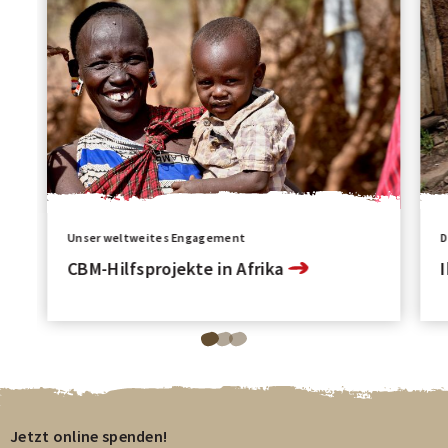
Unser weltweites Engagement
D
CBM-Hilfsprojekte in Afrika
Blättere
Blättere
Blättere
zu
zu
zu
Seite
Seite
Seite
1
2
3
Jetzt online spenden!