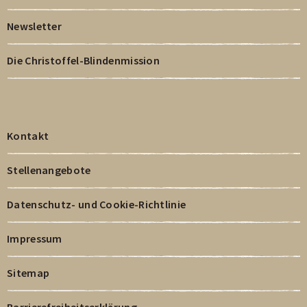
von
von
von
Newsletter
3
3
3
des
des
des
Die Christoffel-Blindenmission
Carousels.
Carousels.
Carousels.
Kontakt
Stellenangebote
Datenschutz- und Cookie-Richtlinie
Impressum
Sitemap
Barrierefreiheitserklärung