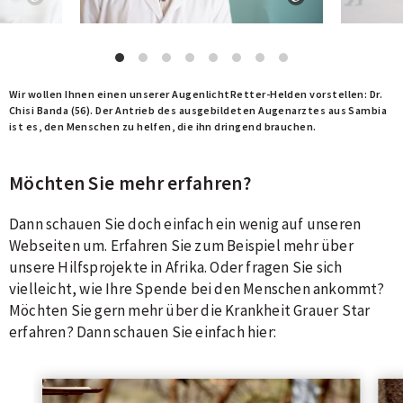
Wir wollen Ihnen einen unserer AugenlichtRetter-Helden vorstellen: Dr.
T
Chisi Banda (56). Der Antrieb des ausgebildeten Augenarztes aus Sambia
M
ist es, den Menschen zu helfen, die ihn dringend brauchen.
Möchten Sie mehr erfahren?
Dann schauen Sie doch einfach ein wenig auf unseren
Webseiten um. Erfahren Sie zum Beispiel mehr über
unsere Hilfsprojekte in Afrika. Oder fragen Sie sich
vielleicht, wie Ihre Spende bei den Menschen ankommt?
Möchten Sie gern mehr über die Krankheit Grauer Star
erfahren? Dann schauen Sie einfach hier: