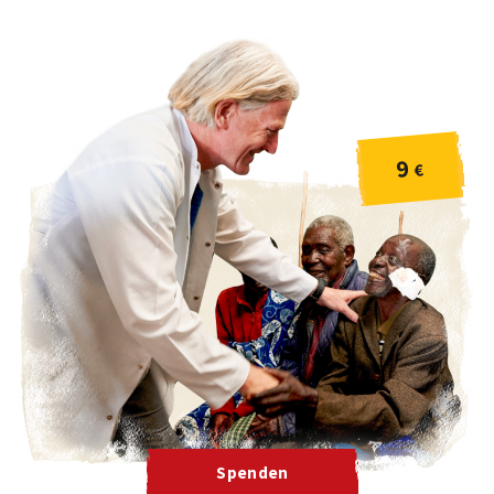
9
€
Spenden