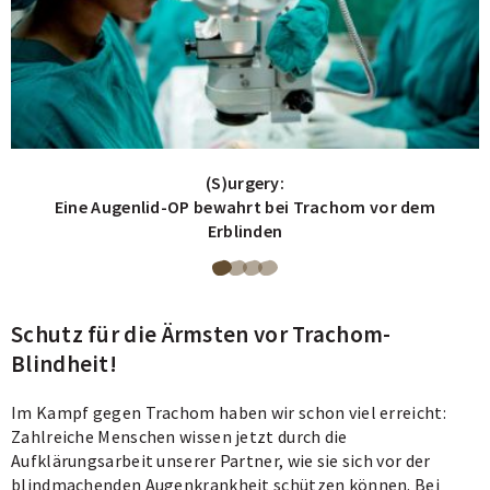
(S)urgery:
Eine Augenlid-OP bewahrt bei Trachom vor dem
Erblinden
Blättere
Blättere
Blättere
Blättere
zu
zu
zu
zu
Schutz für die Ärmsten vor Trachom-
Seite
Seite
Seite
Seite
Blindheit!
1
2
3
4
von
von
von
von
Im Kampf gegen Trachom haben wir schon viel erreicht:
Zahlreiche Menschen wissen jetzt durch die
4
4
4
4
Aufklärungsarbeit unserer Partner, wie sie sich vor der
des
des
des
des
blindmachenden Augenkrankheit schützen können. Bei