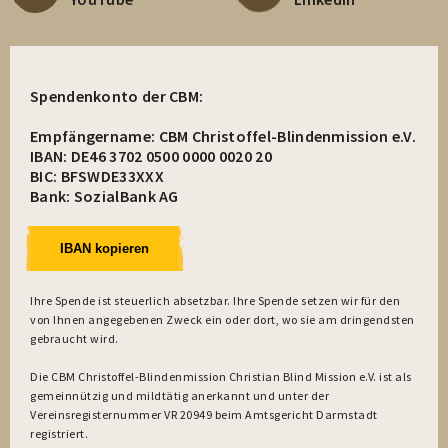
Spendenkonto der CBM:
Empfängername: CBM Christoffel-Blindenmission e.V.
IBAN: DE46 3702 0500 0000 0020 20
BIC: BFSWDE33XXX
Bank: SozialBank AG
IBAN kopieren
Ihre Spende ist steuerlich absetzbar. Ihre Spende setzen wir für den
von Ihnen angegebenen Zweck ein oder dort, wo sie am dringendsten
gebraucht wird.
Die CBM Christoffel-Blindenmission Christian Blind Mission e.V. ist als
gemeinnützig und mildtätig anerkannt und unter der
Vereinsregisternummer VR 20949 beim Amtsgericht Darmstadt
registriert.