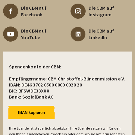
Die CBM auf
Die CBM auf
Facebook
Instagram
Die CBM auf
Die CBM auf
YouTube
LinkedIn
Spendenkonto der CBM:
Empfängername: CBM Christoffel-Blindenmission e.V.
IBAN: DE46 3702 0500 0000 0020 20
BIC: BFSWDE33XXX
Bank: SozialBank AG
IBAN kopieren
Ihre Spende ist steuerlich absetzbar. Ihre Spende setzen wir für den
von Ihnen angegebenen Zweck ein oder dort, wo sie am dringendsten