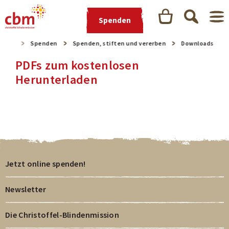
Spenden
seite
Spenden
Spenden, stiften und vererben
Downloads
PDFs zum kostenlosen
Herunterladen
Jetzt online spenden!
Newsletter
Die Christoffel-Blindenmission