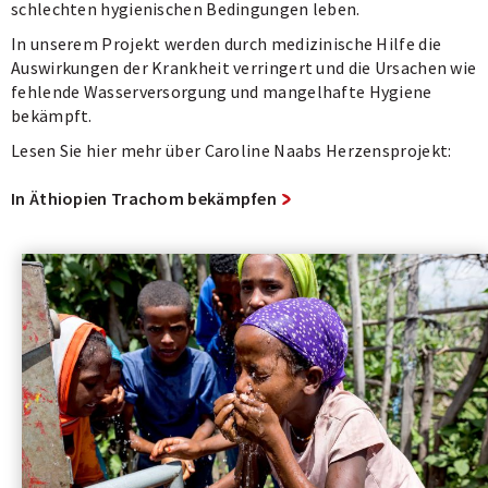
schlechten hygienischen Bedingungen leben.
4
4
4
4
In unserem Projekt werden durch medizinische Hilfe die
des
des
des
des
Auswirkungen der Krankheit verringert und die Ursachen wie
Carousels.
Carousels.
Carousels.
Carousels.
fehlende Wasserversorgung und mangelhafte Hygiene
bekämpft.
Lesen Sie hier mehr über Caroline Naabs Herzensprojekt:
In Äthiopien Trachom bekämpfen