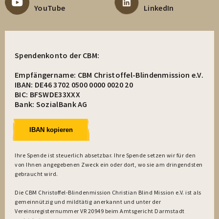
YouTube
LinkedIn
Spendenkonto der CBM:
Empfängername: CBM Christoffel-Blindenmission e.V.
IBAN: DE46 3702 0500 0000 0020 20
BIC: BFSWDE33XXX
Bank: SozialBank AG
IBAN kopieren
Ihre Spende ist steuerlich absetzbar. Ihre Spende setzen wir für den
von Ihnen angegebenen Zweck ein oder dort, wo sie am dringendsten
gebraucht wird.
Die CBM Christoffel-Blindenmission Christian Blind Mission e.V. ist als
gemeinnützig und mildtätig anerkannt und unter der
Vereinsregisternummer VR 20949 beim Amtsgericht Darmstadt