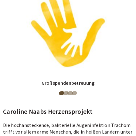
Großspendenbetreuung
Blättere
Blättere
Blättere
Blättere
zu
zu
zu
zu
Caroline Naabs Herzensprojekt
Seite
Seite
Seite
Seite
1
2
3
4
Die hochansteckende, bakterielle Augeninfektion Trachom
von
von
von
von
trifft vor allem arme Menschen, die in heißen Ländern unter