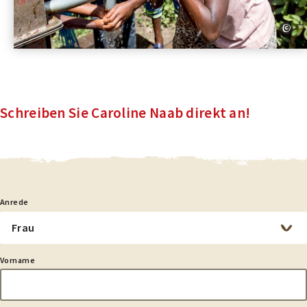
Schreiben Sie Caroline Naab direkt an!
chreiben
Anrede
ie
aroline
aab
irekt
Vorname
n!