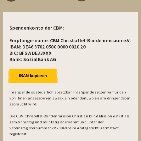
Spendenkonto der CBM:
Empfängername: CBM Christoffel-Blindenmission e.V.
IBAN: DE46 3702 0500 0000 0020 20
BIC: BFSWDE33XXX
Bank: SozialBank AG
IBAN kopieren
Ihre Spende ist steuerlich absetzbar. Ihre Spende setzen wir für den
von Ihnen angegebenen Zweck ein oder dort, wo sie am dringendsten
gebraucht wird.
Die CBM Christoffel-Blindenmission Christian Blind Mission e.V. ist als
gemeinnützig und mildtätig anerkannt und unter der
Vereinsregisternummer VR 20949 beim Amtsgericht Darmstadt
registriert.