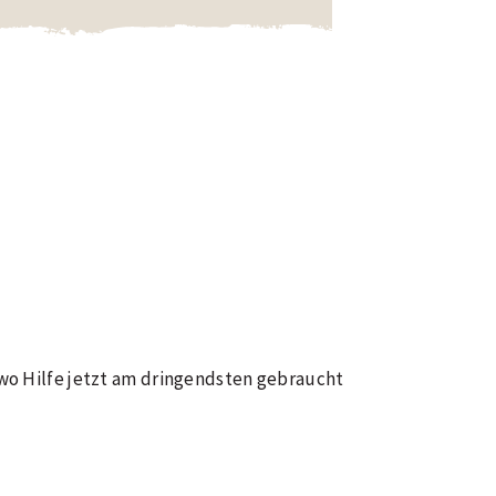
inder gewährleisten und umfassende
erpflichtungen ein und schließen
 wo Hilfe jetzt am dringendsten gebraucht