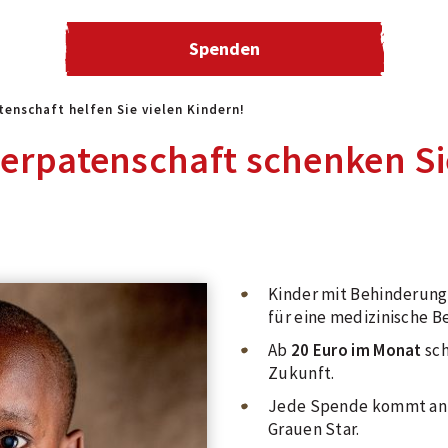
Spenden
tenschaft helfen Sie vielen Kindern!
erpatenschaft schenken Si
Kinder mit Behinderunge
für eine medizinische B
Ab
20 Euro im Monat
sch
Zukunft.
Jede Spende kommt an u
Grauen Star.