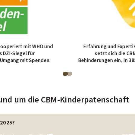
 kooperiert mit WHO und
Erfahrung und Expertis
s DZI-Siegel für
setzt sich die CB
 Umgang mit Spenden.
Behinderungen ein, in 38
Blättere
Blättere
zu
zu
Seite
Seite
und um die CBM-Kinderpatenschaft
1
2
von
von
2
2
 2025?
des
des