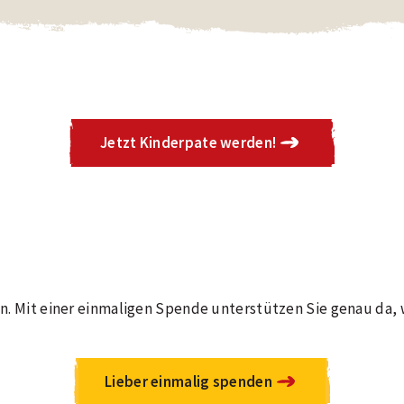
wir nachhaltige sowie langfristige Unterstützung für viele K
 lange, wie Sie es wollen. Sie gehen keinerlei rechtliche V
Jetzt Kinderpate werden!
den. Mit einer einmaligen Spende unterstützen Sie genau da,
Lieber einmalig spenden