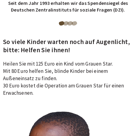
Seit dem Jahr 1993 erhalten wir das Spendensiegel des
Deutschen Zentralinstituts für soziale Fragen (DZI).
Blättere
Blättere
Blättere
Blättere
zu
zu
zu
zu
So viele Kinder warten noch auf Augenlicht,
Seite
Seite
Seite
Seite
bitte: Helfen Sie ihnen!
1
2
3
4
von
von
von
von
Heilen Sie mit 125 Euro ein Kind vom Grauen Star.
4
4
4
4
Mit 80 Euro helfen Sie, blinde Kinder bei einem
Außeneinsatz zu finden.
des
des
des
des
30 Euro kostet die Operation am Grauen Star für einen
Carousels.
Carousels.
Carousels.
Carousels.
Erwachsenen.