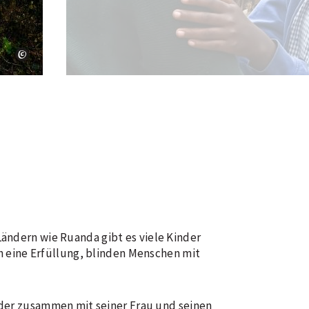
Weil sie fast blind is
Ländern wie Ruanda gibt es viele Kinder
ich eine Erfüllung, blinden Menschen mit
der zusammen mit seiner Frau und seinen