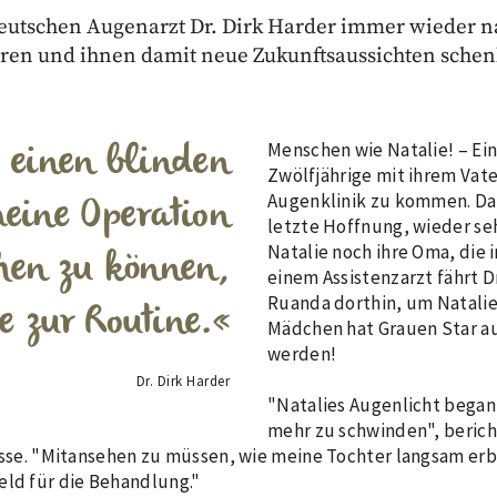
 deutschen Augenarzt Dr. Dirk Harder immer wieder n
ren und ihnen damit neue Zukunftsaussichten sche
 einen blinden
Menschen wie Natalie! – Ei
Zwölfjährige mit ihrem Vat
Augenklinik zu kommen. Da
eine Operation
letzte Hoffnung, wieder s
Natalie noch ihre Oma, die 
en zu können,
einem Assistenzarzt fährt D
Ruanda dorthin, um Natalie 
e zur Routine.
Mädchen hat Grauen Star a
werden!
Dr. Dirk Harder
"Natalies Augenlicht began
mehr zu schwinden", bericht
Klasse. "Mitansehen zu müssen, wie meine Tochter langsam erb
eld für die Behandlung."