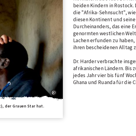
beiden Kindern in Rostock.
die "Afrika-Sehnsucht", wie 
diesen Kontinent und sein
Durcheinanders, das eine E
genormten westlichen Welt 
Lachen erfunden zu haben, 
ihren bescheidenen Alltag z
Dr. Harder verbrachte insg
afrikanischen Ländern. Bis 
jedes Jahr vier bis fünf Wo
Ghana und Ruanda für die C
), der Grauen Star hat.