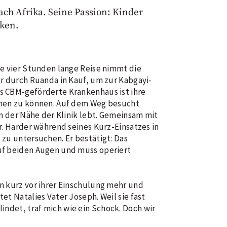
ach Afrika. Seine Passion: Kinder
nken.
ne vier Stunden lange Reise nimmt die
er durch Ruanda in Kauf, um zur Kabgayi-
s CBM-geförderte Krankenhaus ist ihre
ehen zu können. Auf dem Weg besucht
in der Nähe der Klinik lebt. Gemeinsam mit
r. Harder während seines Kurz-Einsatzes in
zu untersuchen. Er bestätigt: Das
uf beiden Augen und muss operiert
n kurz vor ihrer Einschulung mehr und
et Natalies Vater Joseph. Weil sie fast
lindet, traf mich wie ein Schock. Doch wir