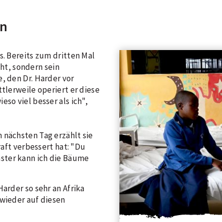
en
s. Bereits zum dritten Mal
icht, sondern sein
, den Dr. Harder vor
ttlerweile operiert er diese
so viel besser als ich",
 nächsten Tag erzählt sie
raft verbessert hat: "Du
ster kann ich die Bäume
Harder so sehr an Afrika
 wieder auf diesen