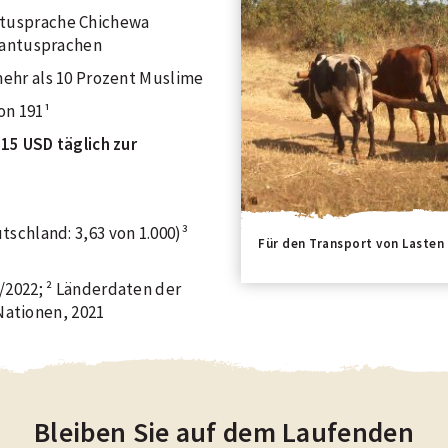
antusprache Chichewa
Bantusprachen
 mehr als 10 Prozent Muslime
von 191¹
,15 USD täglich zur
utschland: 3,63 von 1.000)³
Für den Transport von Lasten
2022; ² Länderdaten der
Nationen, 2021
Bleiben Sie auf dem Laufenden