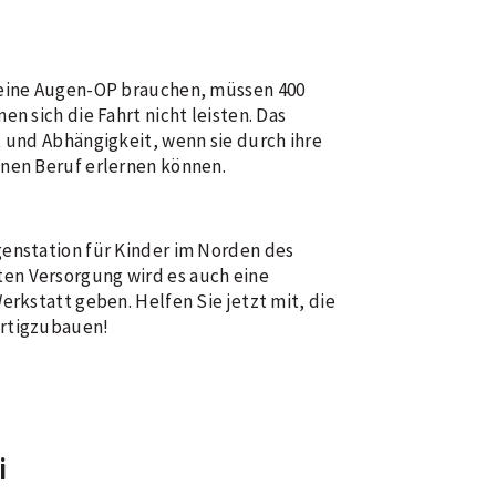
 eine Augen-OP brauchen, müssen 400
n sich die Fahrt nicht leisten. Das
t und Abhängigkeit, wenn sie durch ihre
inen Beruf erlernen können.
genstation für Kinder im Norden des
en Versorgung wird es auch eine
erkstatt geben. Helfen Sie jetzt mit, die
ertigzubauen!
i