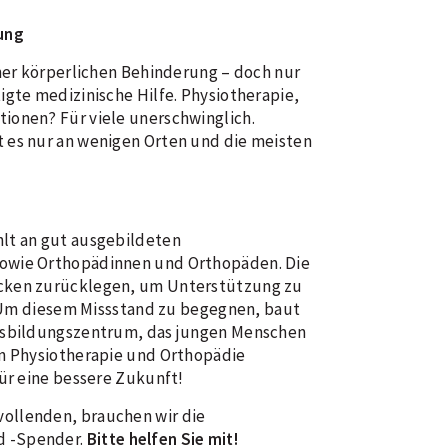
ung
iner körperlichen Behinderung – doch nur
igte medizinische Hilfe. Physiotherapie,
ionen? Für viele unerschwinglich.
 es nur an wenigen Orten und die meisten
lt an gut ausgebildeten
owie Orthopädinnen und Orthopäden. Die
ecken zurücklegen, um Unterstützung zu
h. Um diesem Missstand zu begegnen, baut
Ausbildungszentrum, das jungen Menschen
en Physiotherapie und Orthopädie
für eine bessere Zukunft!
ollenden, brauchen wir die
d -Spender.
Bitte helfen Sie mit!