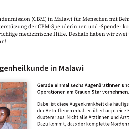
Blindenmission (CBM) in Malawi für Menschen mit Behi
nterstützung der CBM-Spenderinnen und -Spender kon
chtige medizinische Hilfe. Deshalb haben wir zwei wi
an!
ugenheilkunde in Malawi
Gerade einmal sechs Augenärztinnen un
Operationen am Grauen Star vornehmen.
Dabei ist diese Augenkrankheit die häufigs
der Betroffenen erhalten überhaupt eine B
düsterer aus: Nicht alle Ärztinnen und Ärz
Dazu kommt, dass der komplette Norden 