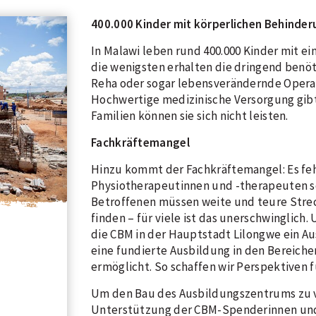
400.000 Kinder mit körperlichen Behinder
In Malawi leben rund 400.000 Kinder mit e
die wenigsten erhalten die dringend benöt
Reha oder sogar lebensverändernde Operat
Hochwertige medizinische Versorgung gibt
Familien können sie sich nicht leisten.
Fachkräftemangel
Hinzu kommt der Fachkräftemangel: Es feh
Physiotherapeutinnen und -therapeuten s
Betroffenen müssen weite und teure Str
finden – für viele ist das unerschwinglic
die CBM in der Hauptstadt Lilongwe ein 
eine fundierte Ausbildung in den Bereich
ermöglicht. So schaffen wir Perspektiven 
Um den Bau des Ausbildungszentrums zu v
Unterstützung der CBM-Spenderinnen un