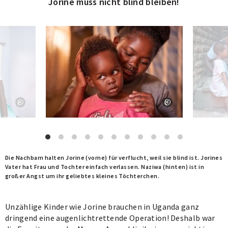
Jorine muss nicht blind bleiben!
Die Nachbarn halten Jorine (vorne) für verflucht, weil sie blind ist. Jorines
G
Vater hat Frau und Tochter einfach verlassen. Naziwa (hinten) ist in
K
großer Angst um ihr geliebtes kleines Töchterchen.
v
Unzählige Kinder wie Jorine brauchen in Uganda ganz
dringend eine augenlichtrettende Operation! Deshalb war