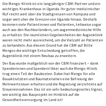
von
von
von
von
Die Mengo-Klinik ist ein langjähriger CBM-Partner und ein
wichtiges Krankenhaus in Uganda. Ihr guter medizinischer
4
4
4
4
Ruf reicht weit über die Stadtgrenzen von Kampala und
des
des
des
des
sogar weit über die Grenzen von Uganda hinaus. Deshalb
Carousels.
Carousels.
Carousels.
Carousels.
kommen viele Patientinnen und Patienten, teilweise sogar
auch aus den Nachbarländern, um augenmedizinische Hilfe
zu erhalten. Die räumlichen Gegebenheiten der Augenklinik
waren nicht mehr ausreichend, um die Vielzahl an Patienten
zu behandeln. Aus diesem Grund hat die CBM auf Bitte
Mengos die wichtige Entscheidung getroffen, die
Augenklinik mit einem Neubau zu erweitern.
Der Bau wurde maßgeblich von der CBM finanziert – dank
Spenderinnen und Spendern! Aber auch die Mengo-Klinik
trug einen Teil der Baukosten. Dabei hat Mengo für alle
Bauaktivitäten und Baumaterialien eine Befreiung der
Mehrwertsteuer erhalten und die Regierung verzichtete auf
Steuereinnahmen. Das ist ein sehr bedeutungsvolles Signal,
wie wichtig das Bauprojekt im Hinblick auf die
Gesundheitsversorgung im Land ist!