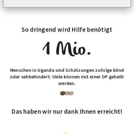
So dringend wird Hilfe benötigt
1 Mio.
Menschen in Uganda sind Schätzungen zufolge blind
oder sehbehindert. Viele können mit einer OP geheilt
werden.
Blättere
Blättere
Blättere
zu
zu
zu
Das haben wir nur dank Ihnen erreicht!
Seite
Seite
Seite
1
2
3
von
von
von