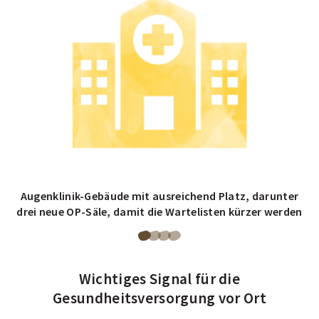
3
3
3
des
des
des
Carousels.
Carousels.
Carousels.
Augenklinik-Gebäude mit ausreichend Platz, darunter
drei neue OP-Säle, damit die Wartelisten kürzer werden
Blättere
Blättere
Blättere
Blättere
zu
zu
zu
zu
Wichtiges Signal für die
Seite
Seite
Seite
Seite
Gesundheitsversorgung vor Ort
1
2
3
4