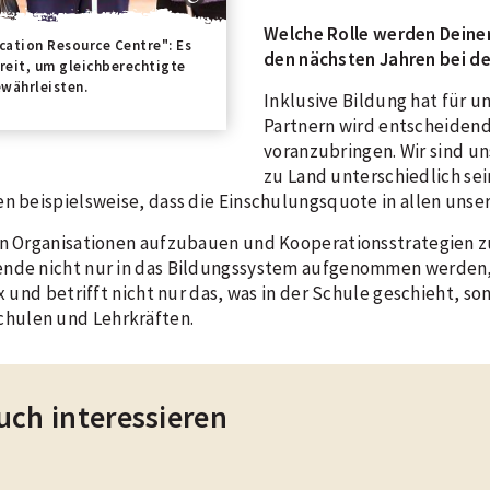
Welche Rolle werden Deiner
cation Resource Centre": Es
den nächsten Jahren bei de
reit, um gleichberechtigte
währleisten.
Inklusive Bildung hat für u
Partnern wird entscheiden
voranzubringen. Wir sind un
zu Land unterschiedlich se
en beispielsweise, dass die Einschulungsquote in allen unse
ren Organisationen aufzubauen und Kooperationsstrategien 
ende nicht nur in das Bildungssystem aufgenommen werden,
ex und betrifft nicht nur das, was in der Schule geschieht, 
hulen und Lehrkräften.
uch interessieren