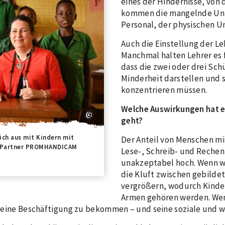
eines der Hindernisse, von 
kommen die mangelnde Unte
Personal, der physischen U
Auch die Einstellung der Le
Manchmal halten Lehrer es 
dass die zwei oder drei Sch
Minderheit darstellen und s
konzentrieren müssen.
Welche Auswirkungen hat es
geht?
ich aus mit Kindern mit
Der Anteil von Menschen mi
M-Partner PROMHANDICAM
Lese-, Schreib- und Rechenf
unakzeptabel hoch. Wenn wi
die Kluft zwischen gebild
vergrößern, wodurch Kinde
Armen gehören werden. Wen
uf, eine Beschäftigung zu bekommen – und seine soziale und 