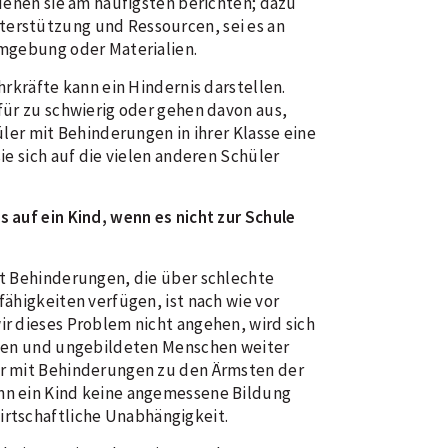
denen sie am häufigsten berichten; dazu
rstützung und Ressourcen, sei es an
mgebung oder Materialien.
hrkräfte kann ein Hindernis darstellen.
für zu schwierig oder gehen davon aus,
üler mit Behinderungen in ihrer Klasse eine
ie sich auf die vielen anderen Schüler
 auf ein Kind, wenn es nicht zur Schule
t Behinderungen, die über schlechte
ähigkeiten verfügen, ist nach wie vor
r dieses Problem nicht angehen, wird sich
eten und ungebildeten Menschen weiter
r mit Behinderungen zu den Ärmsten der
n ein Kind keine angemessene Bildung
wirtschaftliche Unabhängigkeit.