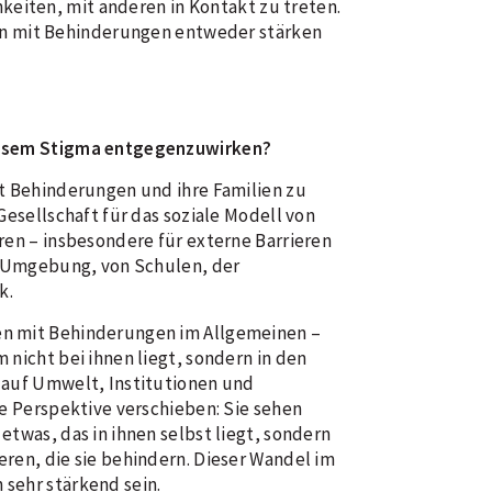
keiten, mit anderen in Kontakt zu treten.
hen mit Behinderungen entweder stärken
iesem Stigma entgegenzuwirken?
it Behinderungen und ihre Familien zu
Gesellschaft für das soziale Modell von
ren – insbesondere für externe Barrieren
er Umgebung, von Schulen, der
k.
n mit Behinderungen im Allgemeinen –
 nicht bei ihnen liegt, sondern in den
 auf Umwelt, Institutionen und
re Perspektive verschieben: Sie sehen
etwas, das in ihnen selbst liegt, sondern
ren, die sie behindern. Dieser Wandel im
sehr stärkend sein.