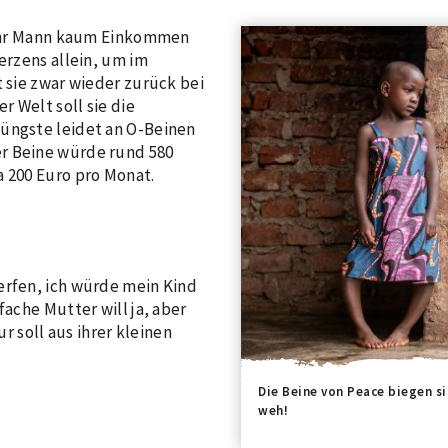
a ihr Mann kaum Einkommen
erzens allein, um im
t sie zwar wieder zurück bei
r Welt soll sie die
Jüngste leidet an O-Beinen
r Beine würde rund 580
a 200 Euro pro Monat.
erfen, ich würde mein Kind
fache Mutter will ja, aber
ur soll aus ihrer kleinen
Die Beine von Peace biegen si
weh!