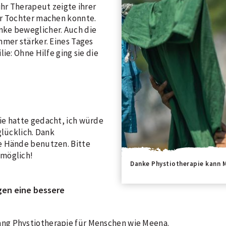
ihr Therapeut zeigte ihrer
er Tochter machen konnte.
ke beweglicher. Auch die
mmer stärker. Eines Tages
ie: Ohne Hilfe ging sie die
e hatte gedacht, ich würde
lücklich. Dank
e Hände benutzen. Bitte
 möglich!
Danke Phystiotherapie kann 
en eine bessere
ang Phystiotherapie für Menschen wie Meena.