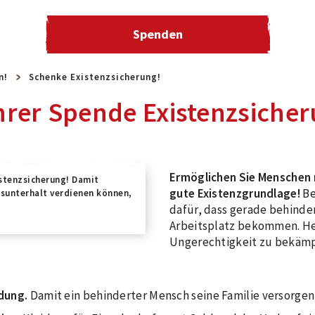
Spenden
n!
Schenke Existenzsicherung!
hrer Spende Existenzsiche
Ermöglichen Sie Menschen 
stenzsicherung! Damit
gute Existenzgrundlage!
Be
nsunterhalt verdienen können,
dafür, dass gerade behinde
Arbeitsplatz bekommen. Hel
Ungerechtigkeit zu bekäm
dung.
Damit ein behinderter Mensch seine Familie versorgen