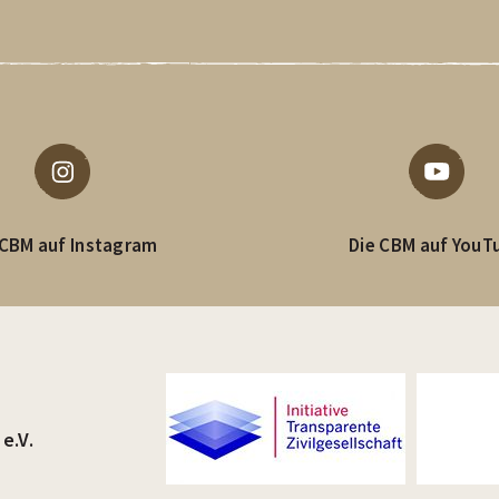
 CBM auf Instagram
Die CBM auf YouT
e.V.