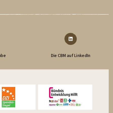
ube
Die CBM auf LinkedIn