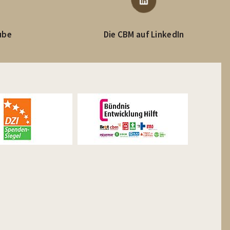
ube
Die CBM auf LinkedIn