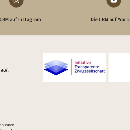
 CBM auf Instagram
Die CBM auf YouT
e.V.
von Ihnen