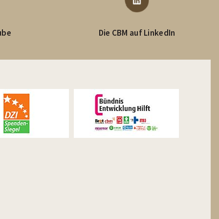
ube
Die CBM auf LinkedIn