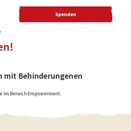
Spenden
r
en!
n mit Behinderungenen
kte im Bereich Empowerment.