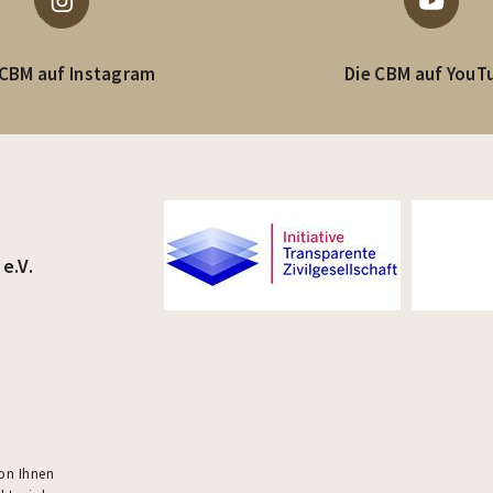
 CBM auf Instagram
Die CBM auf YouT
e.V.
von Ihnen